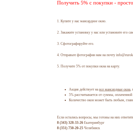
Получить 5% с покупки - просто
1. Купите у нас мансардное окно.
2. Закажите установку у нас или установите его са
3. Сфотографируйте его.
4. Отправьте фотографии нам на почту info@eurokr
5. Получите 5% от покупки окна на карту.
Акция действует на
все мансардные окна
,
5% рассчитывается от суммы, оплаченной 
Количество окон может быть любым, главн
Если остались вопросы, мы готовы на них ответит
8 (343) 328-33-26
Екатеринбург
8 (351) 750-20-25
Челябинск