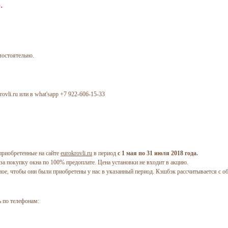
.
мостоятельно.
ovli.ru или в what'sapp +7 922-606-15-33
 приобретенные на сайте
eurokrovli.ru
в период
с 1 мая по 31 июля 2018 года.
за покупку окна по 100% предоплате. Цена установки не входит в акцию.
ое, чтобы они были приобретены у нас в указанный период. Кэшбэк рассчитывается с о
ь по телефонам: