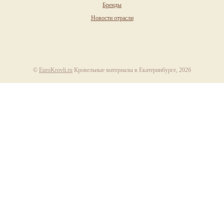
Бренды
Новости отрасли
©
EuroKrovli.ru
Кровельные материалы в Екатеринбурге, 2026