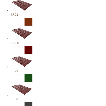
RR 32
RR 750
RR 29
RR 37