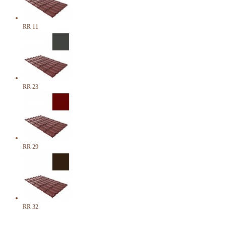
RR 11
RR 23
RR 29
RR 32