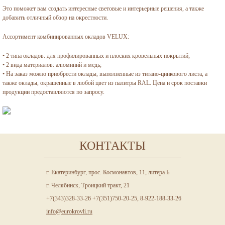
Это поможет вам создать интересные световые и интерьерные решения, а также
добавить отличный обзор на окрестности.
Ассортимент комбинированных окладов VELUX:
• 2 типа окладов: для профилированных и плоских кровельных покрытий;
• 2 вида материалов: алюминий и медь;
• На заказ можно приобрести оклады, выполненные из титано-цинкового листа, а
также оклады, окрашенные в любой цвет из палитры RAL. Цена и срок поставки
продукции предоставляются по запросу.
КОНТАКТЫ
г. Екатеринбург, прос. Космонавтов, 11, литера Б
г. Челябинск, Троицкий тракт, 21
+7(343)328-33-26 +7(351)750-20-25, 8-922-188-33-26
info@eurokrovli.ru