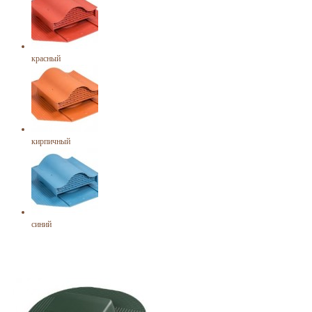
красный
кирпичный
синий