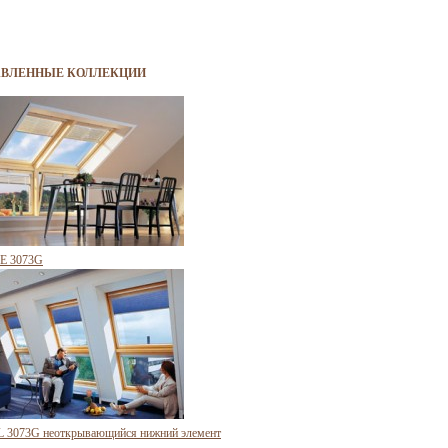
АВЛЕННЫЕ КОЛЛЕКЦИИ
E 3073G
L 3073G неоткрывающийся нижний элемент