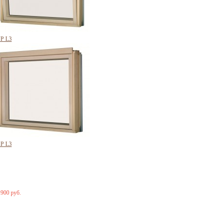
P L3
P L3
 900 руб.