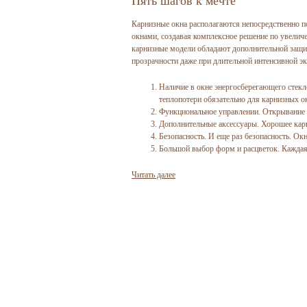
Пять шагов к мечте
Карнизные окна располагаются непосредственно по
окнами, создавая комплексное решение по увелич
карнизные модели обладают дополнительной защито
прозрачности даже при длительной интенсивной эк
Наличие в окне энергосберегающего стекл
теплопотери обязательно для карнизных о
Функциональное управлении. Открывание 
Дополнительные аксессуары. Хорошее кар
Безопасность. И еще раз безопасность. О
Большой выбор форм и расцветок. Каждая
Читать далее