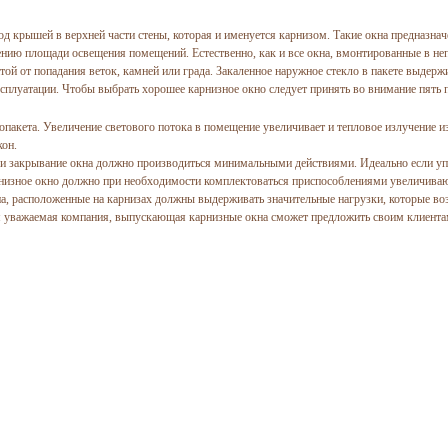
д крышей в верхней части стены, которая и именуется карнизом. Такие окна предназна
ению площади освещения помещений. Естественно, как и все окна, вмонтированные в неп
й от попадания веток, камней или града. Закаленное наружное стекло в пакете выдержи
сплуатации. Чтобы выбрать хорошее карнизное окно следует принять во внимание пять 
опакета. Увеличение светового потока в помещение увеличивает и тепловое излучение
кон.
и закрывание окна должно производиться минимальными действиями. Идеально если уп
низное окно должно при необходимости комплектоваться приспособлениями увеличива
кна, расположенные на карнизах должны выдерживать значительные нагрузки, которые в
 уважаемая компания, выпускающая карнизные окна сможет предложить своим клиента