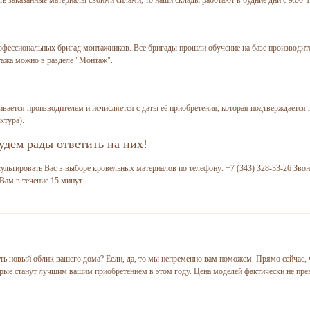
ессиональных бригад монтажников. Все бригады прошли обучение на базе производите
ажа можно в разделе "
Монтаж
".
ивается производителем и исчисляется с даты её приобретения, которая подтверждается
ктура).
дем рады ответить на них!
ультировать Вас в выборе кровельных материалов по телефону:
+7 (343) 328-33-26
Звон
Вам в течение 15 минут.
ть новый облик вашего дома? Если, да, то мы непременно вам поможем. Прямо сейчас, 
орые станут лучшим вашим приобретением в этом году. Цена моделей фактически не пре