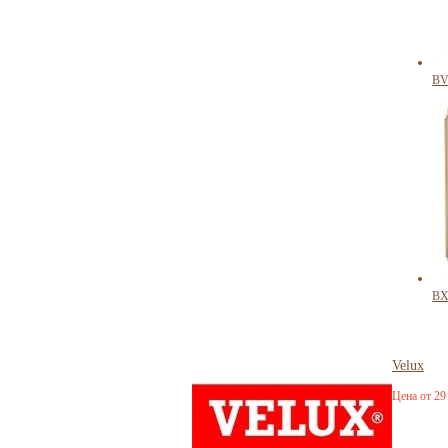
BV
BX
Velux
Цена от 29