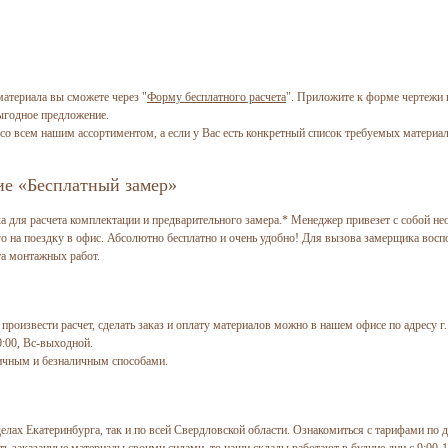
атериала вы сможете через "
Форму бесплатного расчета
". Приложите к форме чертежи 
выгодное предложение.
со всем нашим ассортиментом, а если у Вас есть конкретный список требуемых материал
е «Бесплатный замер»
ка для расчета комплектации и предварительного замера.* Менеджер привезет с собой н
го на поездку в офис. Абсолютно бесплатно и очень удобно! Для вызова замерщика восп
та монтажных работ.
роизвести расчет, сделать заказ и оплату материалов можно в нашем офисе по адресу г. 
0:00, Вс-выходной.
ичным и безналичным способами.
лах Екатеринбурга, так и по всей Свердловской области. Ознакомиться с тарифами по д
ать заказанные материалы своими силами, то наши склады работают в будние дни с 9:00-1