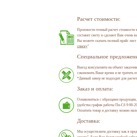
Расчет стоимости:
Произвести точный расчет стоимости м
составят смету и сделают Вам очень 
Вы можете скачать полный прайс лист 
списку
"
Специальное предложени
Выезд консультанта на объект заказчи
сэкономить Ваше время и не тратить е
*Данный замер не подходит для расче
Заказ и оплата:
Ознакомиться с образцами продукции, п
удобства график работы Пн-Сб 9:00-2
Оплатить товар и доставку можно нал
Доставка:
Мы осуществляем доставку как в преде
оплата
". Если Вам будет удобней забр