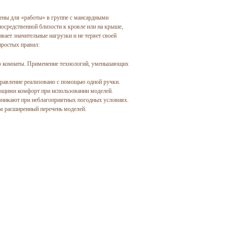
чены для «работы» в группе с мансардными
осредственной близости к кровле или на крыше,
вает значительные нагрузки и не теряет своей
простых правил:
 из комнаты. Применение технологий, уменьшающих
равление реализовано с помощью одной ручки.
ющими комфорт при использовании моделей.
озникают при неблагоприятных погодных условиях.
м расширенный перечень моделей.