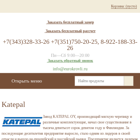
Корзина:
(пусто)
Заказать бесплатный замер
Заказать бесплатный рассчет
+7(343)328-33-26 +7(351)750-20-25, 8-922-188-33-
26
Пн—Сб 9:00—20:00
Заказать обратный звонок
info@eurokrovli.ru
Открыть меню
Katepal
Завод KATEPAL OY, производящий мягкую черепицу и
различные комплектующие, начал свое существование в
тысяча девятьсот сорок девятом году в Финляндии. За
последующие десятилетия предприятие выросло, стало одним из лидеров в своей
отрасли и вышло на европейский и российский рынки. Предприятие является лидером