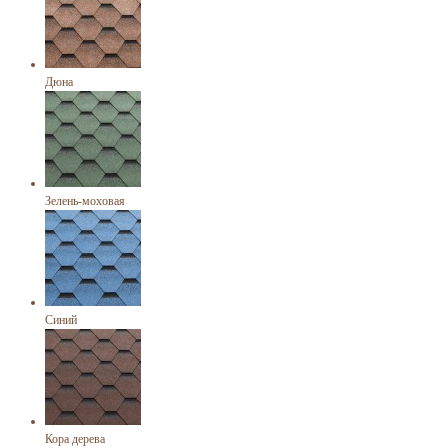
Дюна
Зелень-моховая
Синий
Кора дерева