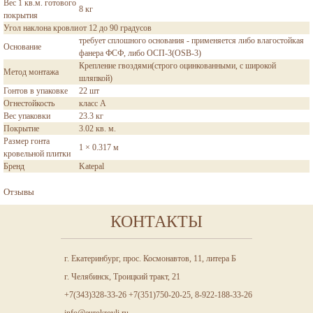
Вес 1 кв.м. готового
8 кг
покрытия
Угол наклона кровли
от 12 до 90 градусов
требует сплошного основания - применяется либо влагостойкая
Основание
фанера ФСФ, либо ОСП-3(OSB-3)
Крепление гвоздями(строго оцинкованными, с широкой
Метод монтажа
шляпкой)
Гонтов в упаковке
22 шт
Огнестойкость
класс А
Вес упаковки
23.3 кг
Покрытие
3.02 кв. м.
Размер гонта
1 × 0.317 м
кровельной плитки
Бренд
Katepal
Отзывы
КОНТАКТЫ
г. Екатеринбург, прос. Космонавтов, 11, литера Б
г. Челябинск, Троицкий тракт, 21
+7(343)328-33-26 +7(351)750-20-25, 8-922-188-33-26
info@eurokrovli.ru