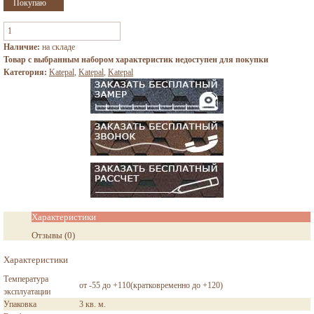
Наличие:
на складе
Товар с выбранным набором характеристик недоступен для покупки
Категория:
Katepal
,
Katepal
,
Katepal
Характеристики
Отзывы
(
0
)
Характеристики
Температура
от -55 до +110(кратковременно до +120)
эксплуатации
Упаковка
3 кв. м.