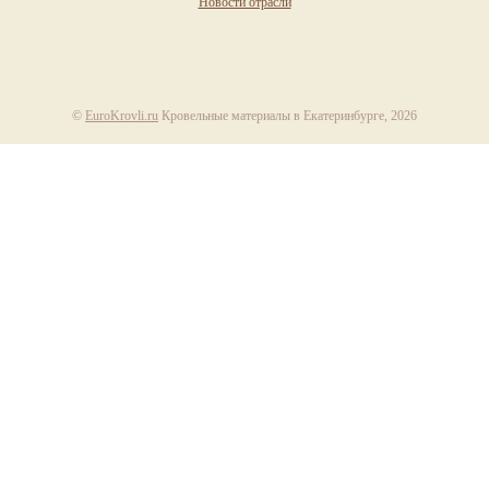
Новости отрасли
©
EuroKrovli.ru
Кровельные материалы в Екатеринбурге, 2026