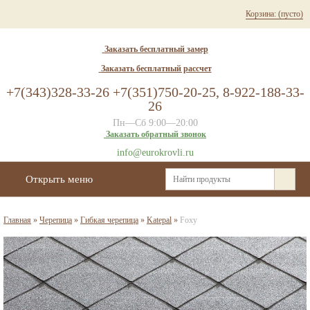
Корзина:
(пусто)
Заказать бесплатный замер
Заказать бесплатный рассчет
+7(343)328-33-26 +7(351)750-20-25, 8-922-188-33-
26
Пн—Сб 9:00—20:00
Заказать обратный звонок
info@eurokrovli.ru
Открыть меню
Главная
»
Черепица
»
Гибкая черепица
»
Katepal
»
Foxy