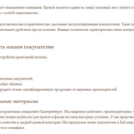
бует повышенного внимания. Кровля является одним из самых уязвимых мест любого с
ь с особой тщательностью.
олговечностью и практичностью, высокими эксплуатационными показателями. Такие по
ительным удобством при их монтаже. Важные технические характеристики таких матери
ить нашим покупателям
устройства кровельной системы;
оптовых покупателей;
любых объемах;
продаем только сертифицированную продукцию от надежных производителей.
льные материалы
аж кровельных покрытий в Екатеринбурге. Мы напрямую работаем с производителями, ч
 нас можно купить все для кровли и фасада на очень выгодных условиях. У нас предста
ого качества в средней ценовой категории. Мы предлагаем своим покупателям в Екб ши
ти и специфики.