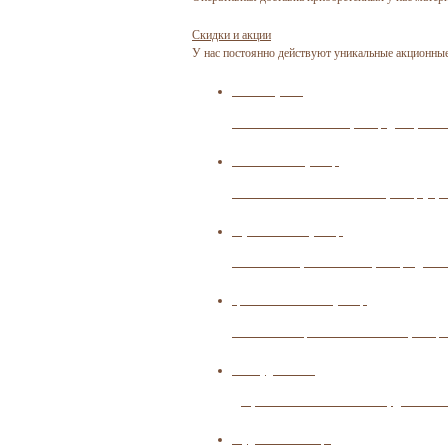
Скидки и акции
У нас постоянно действуют уникальные акционные
Мягкая кровля
Экономичная гибкая черепица для органи
Композитная черепица
Многослойная композитная черепица украс
Керамическая черепица
Роскошная керамическая черепица идеальн
Цементно-песчаная черепица
Экологичная цементно-песчаная черепица 
Мансардные окна
Добротные и эстетичные мансардные окна
Чердачные лестницы