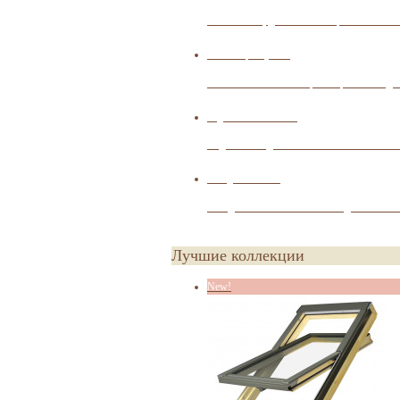
Стильные чердачные лестницы обеспечат 
Вентиляция кровли
Качественная вентиляция защитит Ваш до
Водосточные системы
Надежные водосточные системы избавят Ва
Фасадные панели
Фасадные панели позволят создать необыч
Лучшие коллекции
New!