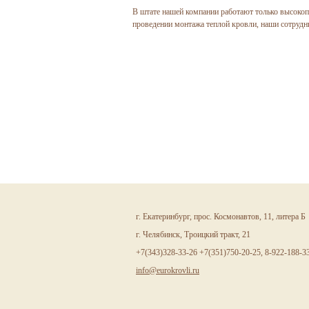
В штате нашей компании работают только высоко
проведении монтажа теплой кровли, наши сотрудн
г. Екатеринбург, прос. Космонавтов, 11, литера Б
г. Челябинск, Троицкий тракт, 21
+7(343)328-33-26 +7(351)750-20-25, 8-922-188-3
info@eurokrovli.ru