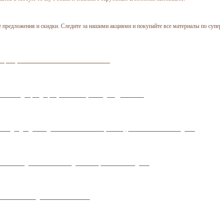
 предложения и скидки. Следите за нашими акциями и покупайте все материалы по супе
зации кровельной системы любой сложности.
ит Ваш дом, подчеркнув Ваш статус и индивидуальность.
о подойдет для создания эксклюзивного архитектурного облика Вашего дома.
обеспечит долговечность и надежность кровли Вашего дома.
 наполнят Ваш дом светом и теплом.