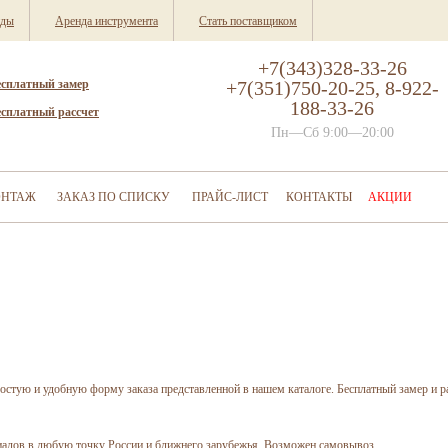
нды
Аренда инструмента
Стать поставщиком
+7(343)328-33-26
есплатный замер
+7(351)750-20-25, 8-922-
188-33-26
есплатный рассчет
Пн—Сб 9:00—20:00
НТАЖ
ЗАКАЗ ПО СПИСКУ
ПРАЙС-ЛИСТ
КОНТАКТЫ
АКЦИИ
остую и удобную форму заказа представленной в нашем каталоге. Бесплатный замер и ра
иалов в любую точку России и ближнего зарубежья. Возможен самовывоз.