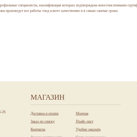
профильные специалисты, квалификация которых подтверждена многочисленными сертиф
ики произведут все работы «под ключ» качественно и в самые сжатые сроки.
МАГАЗИН
3-26
Доставка и оплата
Монтаж
Заказ по списку
Прайс-лист
Контакты
Удобно заказать