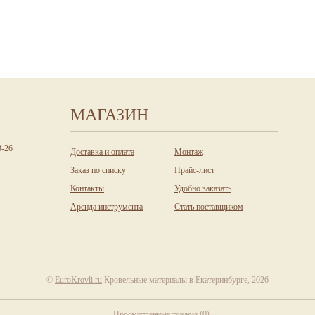
МАГАЗИН
3-26
Доставка и оплата
Монтаж
Заказ по списку
Прайс-лист
Контакты
Удобно заказать
Аренда инструмента
Стать поставщиком
©
EuroKrovli.ru
Кровельные материалы в Екатеринбурге, 2026
Просмотренные товары
(
0
)