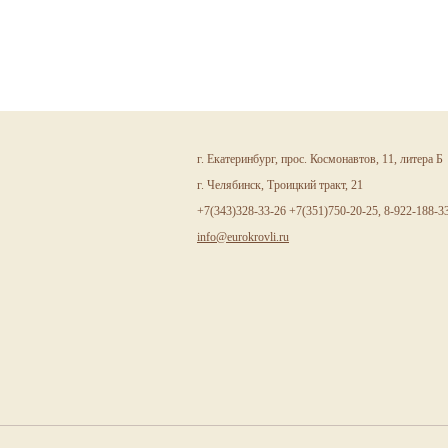
г. Екатеринбург, прос. Космонавтов, 11, литера Б
г. Челябинск, Троицкий тракт, 21
+7(343)328-33-26 +7(351)750-20-25, 8-922-188-3
info@eurokrovli.ru