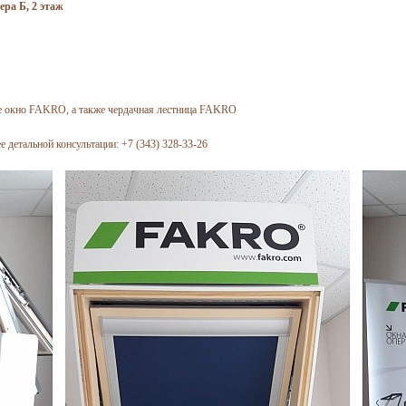
ера Б, 2 этаж
е окно FAKRO, а также чердачная лестница FAKRO
 детальной консультации: +7 (343) 328-33-26