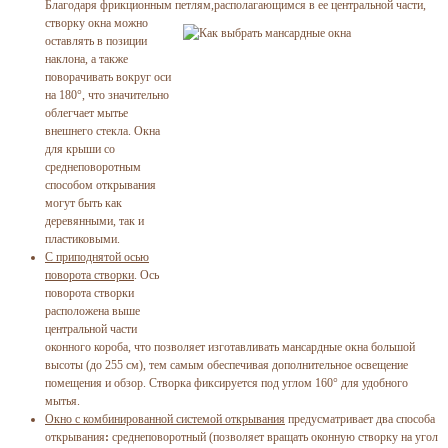
Благодаря фрикционным петлям,
располагающимся в ее центральной части,
створку окна можно
оставлять в позиции
наклона, а также
поворачивать вокруг оси
на 180°, что значительно
облегчает мытье
внешнего стекла. Окна
для крыши со
среднеповоротным
способом открывания
могут быть как
деревянными, так и
пластиковыми.
С приподнятой осью
поворота створки
. Ось
поворота створки
расположена выше
центральной части
оконного короба, что позволяет изготавливать мансардные окна большой
высоты (до 255 см), тем самым обеспечивая дополнительное освещение
помещения и обзор. Створка фиксируется под углом 160° для удобного
мытья.
Окно с комбинированной системой открывания
предусматривает два способа
открывания
:
среднеповоротный (позволяет вращать оконную створку на угол