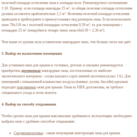
полезной площади остекления окна к площади пола. Рекомендуемое соотношение
1:10. Пример: если площадь мансарды 25 м², то общая полезная площадь остекления
должна составлять приблизительно 2,5 м². Величина полезной площади остекления
приведена в прейскуранте в прямоугольнике под размером окна. Если использовать
окно 78х118 см с полезной площадью остекления 0,59 м², то для помещения с
площадью 25 м² понадобится четыре таких окна (4х0,59 = 2,36 м²).
Чем выше от уровня пола установлено мансардное окно, тем больше света оно даёт.
3. Выбор по назначению помещения
Для установки окон для крыши в гостиных, детских и спальнях рекомендуется
приобретать
деревянные
мансардные окна, изготовленные из наиболее
экологического материала - сосны высшего сорта зимней заготовки (класс 1А). Для
помещений с повышенной влажностью воздуха (ванные, кухни, бассейн) идеально
подходят
пластиковые
окна для крыши. Окна из ПВХ долговечны, не требуют
специального ухода и легко моются.
4. Выбор по способу открывания
Чтобы сделать окна для крыши максимально удобными в эксплуатации, необходимо
выбрать окно с удобным способом открывания:
Среднеповоротные
- самая популярная конструкция окна для крыши.