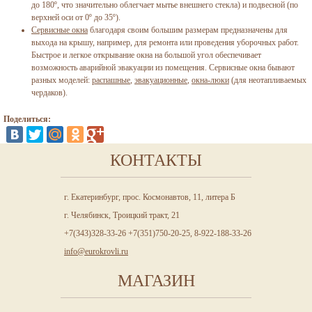
до 180º, что значительно облегчает мытье внешнего стекла) и подвесной (по
верхней оси от 0º до 35º).
Сервисные окна
благодаря своим большим размерам предназначены для
выхода на крышу, например, для ремонта или проведения уборочных работ.
Быстрое и легкое открывание окна на большой угол обеспечивает
возможность аварийной эвакуации из помещения. Сервисные окна бывают
разных моделей:
распашные
,
эвакуационные
,
окна-люки
(для неотапливаемых
чердаков).
Поделиться:
КОНТАКТЫ
г. Екатеринбург, прос. Космонавтов, 11, литера Б
г. Челябинск, Троицкий тракт, 21
+7(343)328-33-26 +7(351)750-20-25, 8-922-188-33-26
info@eurokrovli.ru
МАГАЗИН