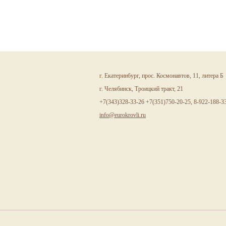
г. Екатеринбург, прос. Космонавтов, 11, литера Б
г. Челябинск, Троицкий тракт, 21
+7(343)328-33-26 +7(351)750-20-25, 8-922-188-3
info@eurokrovli.ru