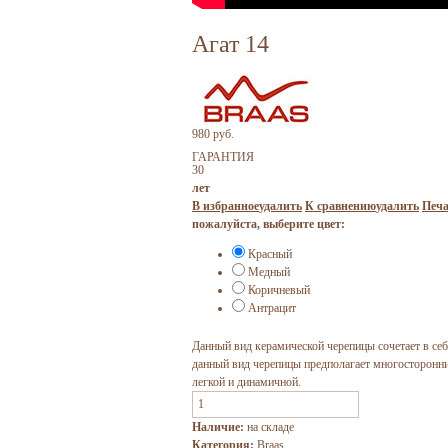
Агат 14
980 руб.
ГАРАНТИЯ
30
лет
В избранное
удалить
К сравнению
удалить
Печа
пожалуйста, выберите цвет:
Красный
Медный
Коричневый
Антрацит
Данный вид керамической черепицы сочетает в се
данный вид черепицы предполагает многосторонни
легкой и динамичной.
Наличие:
на складе
Категория:
Braas