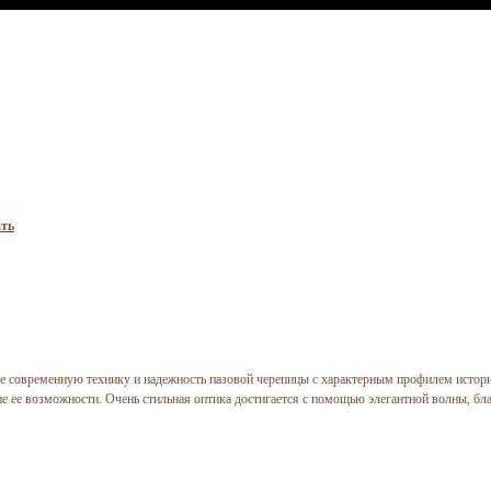
ть
бе современную технику и надежность пазовой черепицы с характерным профилем истори
е ее возможности. Очень стильная оптика достигается с помощью элегантной волны, бл