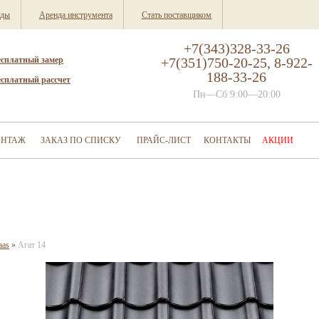
нды
Аренда инструмента
Стать поставщиком
+7(343)328-33-26
есплатный замер
+7(351)750-20-25, 8-922-
188-33-26
есплатный рассчет
Пн—Сб 9:00—20:00
НТАЖ
ЗАКАЗ ПО СПИСКУ
ПРАЙС-ЛИСТ
КОНТАКТЫ
АКЦИИ
aas
»
Агат 14