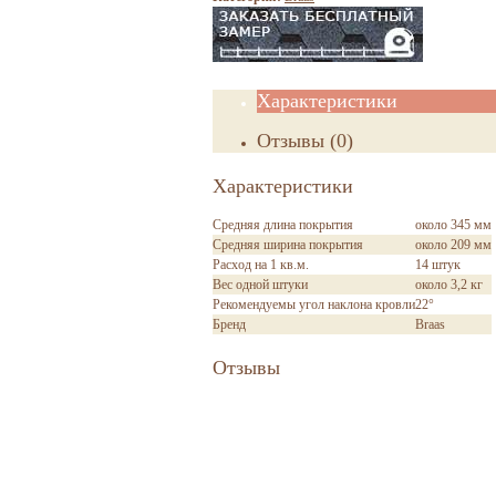
Характеристики
Отзывы
(
0
)
Характеристики
Средняя длина покрытия
около 345 мм
Средняя ширина покрытия
около 209 мм
Расход на 1 кв.м.
14 штук
Вес одной штуки
около 3,2 кг
Рекомендуемы угол наклона кровли
22°
Бренд
Braas
Отзывы