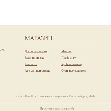
МАГАЗИН
3-26
Доставка и оплата
Монтаж
Заказ по списку
Прайс-лист
Контакты
Удобно заказать
Аренда инструмента
Стать поставщиком
©
EuroKrovli.ru
Кровельные материалы в Екатеринбурге, 2026
Просмотренные товары
(
0
)