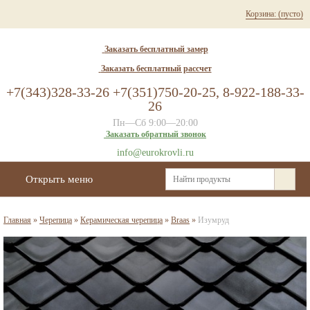
Корзина:
(пусто)
Заказать бесплатный замер
Заказать бесплатный рассчет
+7(343)328-33-26 +7(351)750-20-25, 8-922-188-33-
26
Пн—Сб 9:00—20:00
Заказать обратный звонок
info@eurokrovli.ru
Открыть меню
Главная
»
Черепица
»
Керамическая черепица
»
Braas
»
Изумруд