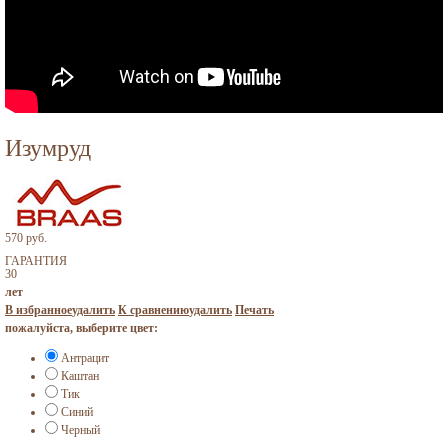
Изумруд
570 руб.
ГАРАНТИЯ
30
лет
В избранное
удалить
К сравнению
удалить
Печать
пожалуйста, выберите цвет:
Антрацит
Каштан
Тик
Синий
Черный