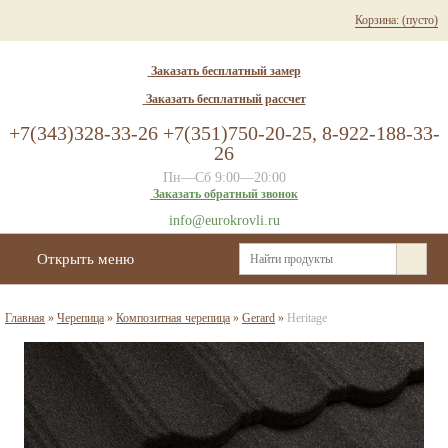
Корзина:
(пусто)
Заказать бесплатный замер
Заказать бесплатный рассчет
+7(343)328-33-26 +7(351)750-20-25, 8-922-188-33-
26
Пн—Сб 9:00—20:00
Заказать обратный звонок
info@eurokrovli.ru
Открыть меню
Главная
»
Черепица
»
Композитная черепица
»
Gerard
»
Heritage