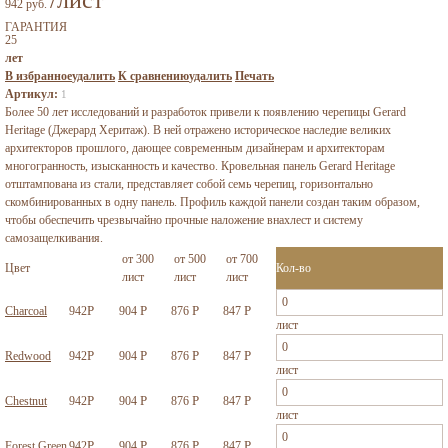
/лист
942 руб.
ГАРАНТИЯ
25
лет
В избранное
удалить
К сравнению
удалить
Печать
Артикул:
1
Более 50 лет исследований и разработок привели к появлению черепицы Gerard
Heritage (Джерард Херитаж). В ней отражено историческое наследие великих
архитекторов прошлого, дающее современным дизайнерам и архитекторам
многогранность, изысканность и качество. Кровельная панель Gerard Heritage
отштампована из стали, представляет собой семь черепиц, горизонтально
скомбинированных в одну панель. Профиль каждой панели создан таким образом,
чтобы обеспечить чрезвычайно прочные наложение внахлест и систему
самозащелкивания.
от 300
от 500
от 700
Цвет
Кол-во
лист
лист
лист
Р
Р
Р
Р
Charcoal
942
904
876
847
лист
Р
Р
Р
Р
Redwood
942
904
876
847
лист
Р
Р
Р
Р
Chestnut
942
904
876
847
лист
Р
Р
Р
Р
Forest Green
942
904
876
847