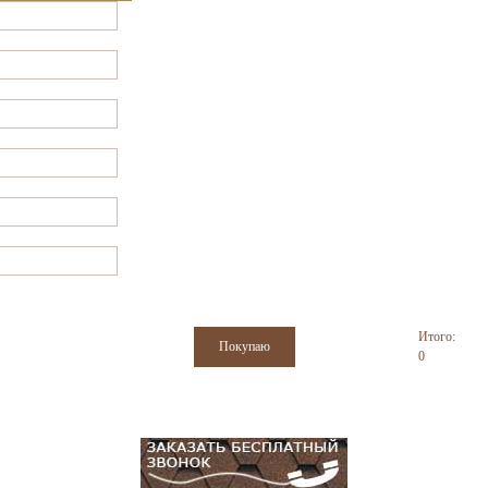
Итого:
0