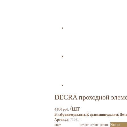
DECRA проходной элем
/шт
4 850 руб.
В избранное
удалить
К сравнению
удалить
Печа
Артикул:
732614
цвет
от шт
от шт
от шт
Кол-во