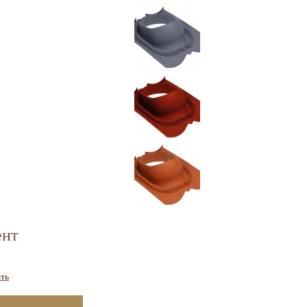
ент
ть