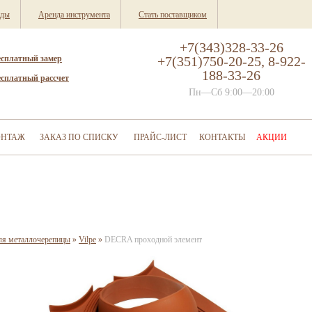
нды
Аренда инструмента
Стать поставщиком
+7(343)328-33-26
есплатный замер
+7(351)750-20-25, 8-922-
188-33-26
есплатный рассчет
Пн—Сб 9:00—20:00
НТАЖ
ЗАКАЗ ПО СПИСКУ
ПРАЙС-ЛИСТ
КОНТАКТЫ
АКЦИИ
ля металлочерепицы
»
Vilpe
»
DECRA проходной элемент