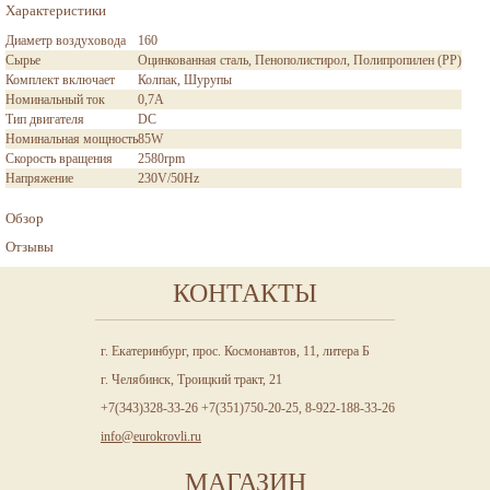
Характеристики
Диаметр воздуховода
160
Сырье
Оцинкованная сталь, Пенополистирол, Полипропилен (PP)
Комплект включает
Колпак, Шурупы
Номинальный ток
0,7A
Тип двигателя
DC
Номинальная мощность
85W
Скорость вращения
2580rpm
Напряжение
230V/50Hz
Обзор
Отзывы
КОНТАКТЫ
г. Екатеринбург, прос. Космонавтов, 11, литера Б
г. Челябинск, Троицкий тракт, 21
+7(343)328-33-26 +7(351)750-20-25, 8-922-188-33-26
info@eurokrovli.ru
МАГАЗИН