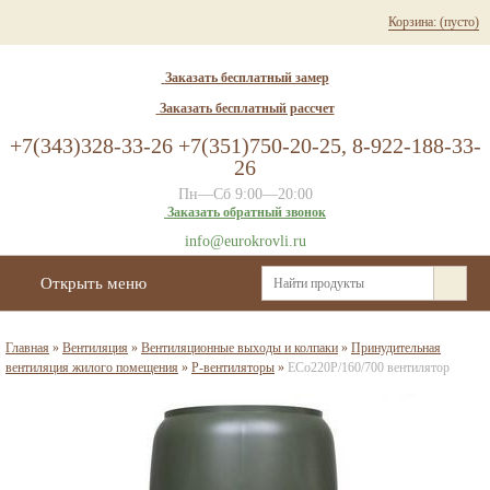
Корзина:
(пусто)
Заказать бесплатный замер
Заказать бесплатный рассчет
+7(343)328-33-26 +7(351)750-20-25, 8-922-188-33-
26
Пн—Сб 9:00—20:00
Заказать обратный звонок
info@eurokrovli.ru
Открыть меню
Главная
»
Вентиляция
»
Вентиляционные выходы и колпаки
»
Принудительная
вентиляция жилого помещения
»
P-вентиляторы
»
ECo220Р/160/700 вентилятор