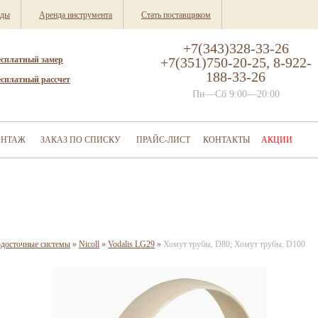
нды
Аренда инструмента
Стать поставщиком
+7(343)328-33-26
есплатный замер
+7(351)750-20-25, 8-922-
188-33-26
есплатный рассчет
Пн—Сб 9:00—20:00
НТАЖ
ЗАКАЗ ПО СПИСКУ
ПРАЙС-ЛИСТ
КОНТАКТЫ
АКЦИИ
одосточные системы
»
Nicoll
»
Vodalis LG29
»
Хомут трубы, D80; Хомут трубы, D100