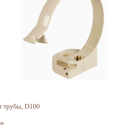
т трубы, D100
ть