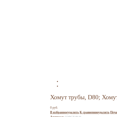
Хомут трубы, D80; Хому
0 руб.
В избранное
удалить
К сравнению
удалить
Печа
Артикул:
CORGT1B SI