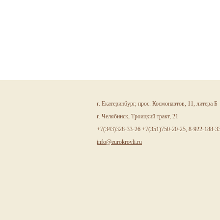
г. Екатеринбург, прос. Космонавтов, 11, литера Б
г. Челябинск, Троицкий тракт, 21
+7(343)328-33-26 +7(351)750-20-25, 8-922-188-3
info@eurokrovli.ru