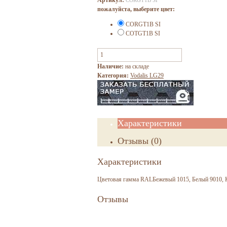
пожалуйста, выберите цвет:
CORGT1B SI
COTGT1B SI
Наличие:
на складе
Категория:
Vodalis LG29
Характеристики
Отзывы
(
0
)
Характеристики
Цветовая гамма RAL
Бежевый 1015, Белый 9010, 
Отзывы