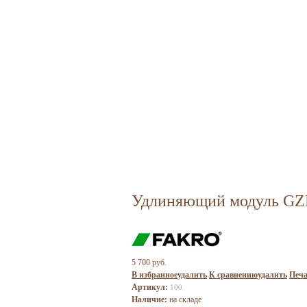
Удлиняющий модуль GZM
5 700 руб.
В избранное
удалить
К сравнению
удалить
Печа
Артикул:
100
Наличие:
на складе