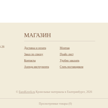
МАГАЗИН
3-26
Доставка и оплата
Монтаж
Заказ по списку
Прайс-лист
Контакты
Удобно заказать
Аренда инструмента
Стать поставщиком
©
EuroKrovli.ru
Кровельные материалы в Екатеринбурге, 2026
Просмотренные товары
(
0
)