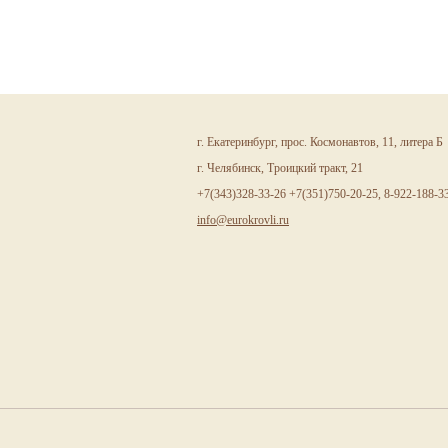
г. Екатеринбург, прос. Космонавтов, 11, литера Б
г. Челябинск, Троицкий тракт, 21
+7(343)328-33-26 +7(351)750-20-25, 8-922-188-3
info@eurokrovli.ru