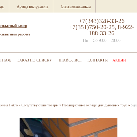
нды
Аренда инструмента
Стать поставщиком
+7(343)328-33-26
есплатный замер
+7(351)750-20-25, 8-922-
188-33-26
есплатный рассчет
Пн—Сб 9:00—20:00
НТАЖ
ЗАКАЗ ПО СПИСКУ
ПРАЙС-ЛИСТ
КОНТАКТЫ
АКЦИИ
шения Fakro
»
Сопутствующие товары
»
Изоляционные оклады для дымовых труб
»
Удл