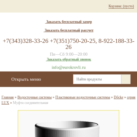
Корзина:
(пусто)
Заказать бесплатный замер
Заказать бесплатный рассчет
+7(343)328-33-26 +7(351)750-20-25, 8-922-188-33-
26
Пн—Сб 9:00—20:00
Заказать обратный звонок
info@eurokrovli.ru
Открыть меню
Главная
»
Водосточные системы
»
Пластиковые водосточные системы
»
Dőcke
»
серия
LUX
»
Муфта соединительная