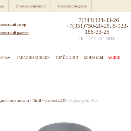
нды
Аренда инструмента
Стать поставщиком
+7(343)328-33-26
есплатный замер
+7(351)750-20-25, 8-922-
188-33-26
есплатный рассчет
Пн—Сб 9:00—20:00
НТАЖ
ЗАКАЗ ПО СПИСКУ
ПРАЙС-ЛИСТ
КОНТАКТЫ
АКЦИИ
одосточные системы
»
Nicoll
»
Система LG33
»
Муфта трубы D100