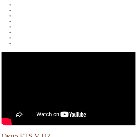
Окно FTS V U2