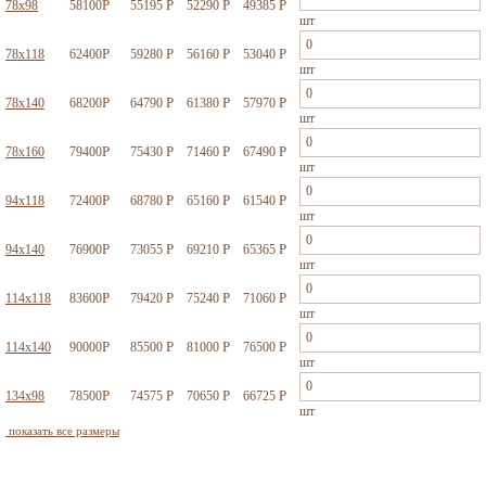
Р
Р
Р
Р
78x98
58100
55195
52290
49385
шт
Р
Р
Р
Р
78x118
62400
59280
56160
53040
шт
Р
Р
Р
Р
78x140
68200
64790
61380
57970
шт
Р
Р
Р
Р
78x160
79400
75430
71460
67490
шт
Р
Р
Р
Р
94x118
72400
68780
65160
61540
шт
Р
Р
Р
Р
94x140
76900
73055
69210
65365
шт
Р
Р
Р
Р
114x118
83600
79420
75240
71060
шт
Р
Р
Р
Р
114x140
90000
85500
81000
76500
шт
Р
Р
Р
Р
134x98
78500
74575
70650
66725
шт
показать все размеры