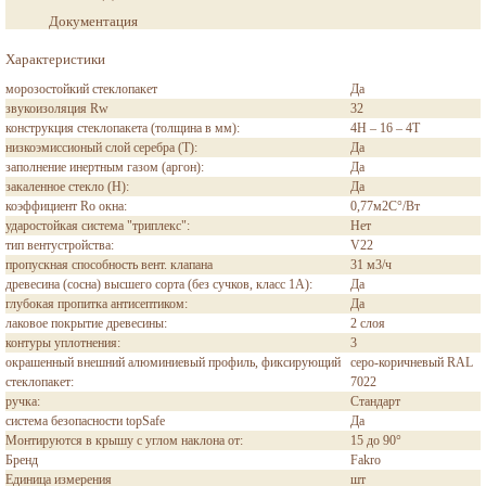
Документация
Характеристики
морозостойкий стеклопакет
Да
звукоизоляция Rw
32
конструкция стеклопакета (толщина в мм):
4H – 16 – 4T
низкоэмиссионый слой серебра (T):
Да
заполнение инертным газом (аргон):
Да
закаленное стекло (H):
Да
коэффициент Ro окна:
0,77м2С°/Вт
ударостойкая система "триплекс":
Нет
тип вентустройства:
V22
пропускная способность вент. клапана
31 м3/ч
древесина (сосна) высшего сорта (без сучков, класс 1А):
Да
глубокая пропитка антисептиком:
Да
лаковое покрытие древесины:
2 слоя
контуры уплотнения:
3
окрашенный внешний алюминиевый профиль, фиксирующий
серо-коричневый RAL
стеклопакет:
7022
ручка:
Стандарт
система безопасности topSafe
Да
Монтируются в крышу с углом наклона от:
15 до 90°
Бренд
Fakro
Единица измерения
шт