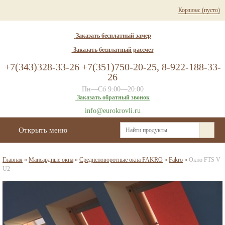
Корзина:
(пусто)
Заказать бесплатный замер
Заказать бесплатный рассчет
+7(343)328-33-26 +7(351)750-20-25, 8-922-188-33-
26
Пн—Сб 9:00—20:00
Заказать обратный звонок
info@eurokrovli.ru
Открыть меню
Главная
»
Мансардные окна
»
Среднеповоротные окна FAKRO
»
Fakro
»
Окно FTS V
U2