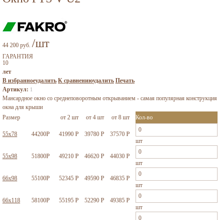
/шт
44 200 руб.
ГАРАНТИЯ
10
лет
В избранное
удалить
К сравнению
удалить
Печать
Артикул:
1
Мансардное окно со среднеповоротным открыванием - самая популярная конструкция
окна для крыши
Размер
от 2 шт
от 4 шт
от 8 шт
Кол-во
Р
Р
Р
Р
55x78
44200
41990
39780
37570
шт
Р
Р
Р
Р
55x98
51800
49210
46620
44030
шт
Р
Р
Р
Р
66x98
55100
52345
49590
46835
шт
Р
Р
Р
Р
66x118
58100
55195
52290
49385
шт