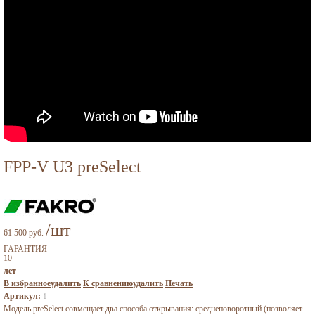
FPP-V U3 preSelect
/шт
61 500 руб.
ГАРАНТИЯ
10
лет
В избранное
удалить
К сравнению
удалить
Печать
Артикул:
1
Модель preSelect совмещает два способа открывания: среднеповоротный (позволяет