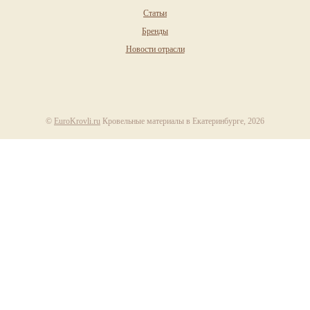
Статьи
Бренды
Новости отрасли
©
EuroKrovli.ru
Кровельные материалы в Екатеринбурге, 2026