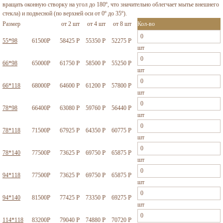
вращать оконную створку на угол до 180º, что значительно облегчает мытье внешнего
стекла) и подвесной (по верхней оси от 0º до 35º).
Размер
от 2 шт
от 4 шт
от 8 шт
Кол-во
Р
Р
Р
Р
55*98
61500
58425
55350
52275
шт
Р
Р
Р
Р
66*98
65000
61750
58500
55250
шт
Р
Р
Р
Р
66*118
68000
64600
61200
57800
шт
Р
Р
Р
Р
78*98
66400
63080
59760
56440
шт
Р
Р
Р
Р
78*118
71500
67925
64350
60775
шт
Р
Р
Р
Р
78*140
77500
73625
69750
65875
шт
Р
Р
Р
Р
94*118
77500
73625
69750
65875
шт
Р
Р
Р
Р
94*140
81500
77425
73350
69275
шт
Р
Р
Р
Р
114*118
83200
79040
74880
70720