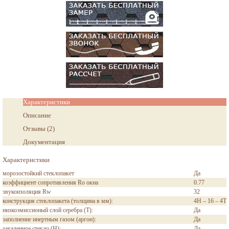
Характеристики
Описание
Отзывы
(
2
)
Документация
Характеристики
морозостойкий стеклопакет
Да
коэффициент сопротивления Ro окна
0.77
звукоизоляция Rw
32
конструкция стеклопакета (толщина в мм):
4H – 16 – 4T
низкоэмиссионый слой серебра (T):
Да
заполнение инертным газом (аргон):
Да
закаленное стекло (H):
Да