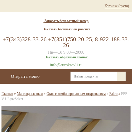
Корзина:
(пусто)
Заказать бесплатный замер
Заказать бесплатный рассчет
+7(343)328-33-26 +7(351)750-20-25, 8-922-188-33-
26
Пн—Сб 9:00—20:00
Заказать обратный звонок
info@eurokrovli.ru
Открыть меню
Главная
»
Мансардные окна
»
Окна с комбинированным открыванием
»
Fakro
»
FPP-
V U3 preSelect