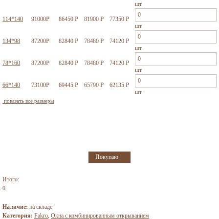
шт
Р
Р
Р
Р
114*140
91000
86450
81900
77350
шт
Р
Р
Р
Р
134*98
87200
82840
78480
74120
шт
Р
Р
Р
Р
78*160
87200
82840
78480
74120
шт
Р
Р
Р
Р
66*140
73100
69445
65790
62135
шт
показать все размеры
Итого:
0
Наличие:
на складе
Категория:
Fakro
,
Окна с комбинированным открыванием