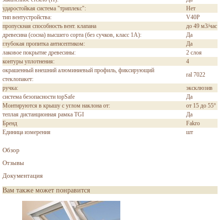
ударостойкая система "триплекс":
Нет
тип вентустройства:
V40P
пропускная способность вент. клапана
до 49 м3/час
древесина (сосна) высшего сорта (без сучков, класс 1А):
Да
глубокая пропитка антисептиком:
Да
лаковое покрытие древесины:
2 слоя
контуры уплотнения:
4
окрашенный внешний алюминиевый профиль, фиксирующий
ral 7022
стеклопакет:
ручка:
эксклюзив
система безопасности topSafe
Да
Монтируются в крышу с углом наклона от:
от 15 до 55°
теплая дистанционная рамка TGI
Да
Бренд
Fakro
Единица измерения
шт
Обзор
Отзывы
Документация
Вам также может понравится