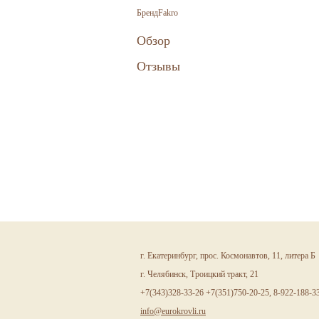
Бренд
Fakro
Обзор
Отзывы
г. Екатеринбург, прос. Космонавтов, 11, литера Б
г. Челябинск, Троицкий тракт, 21
+7(343)328-33-26 +7(351)750-20-25, 8-922-188-3
info@eurokrovli.ru