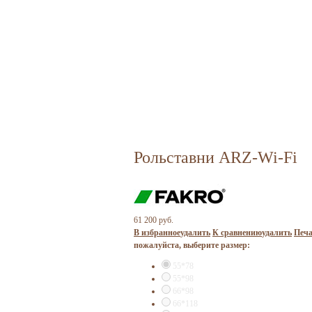
Рольставни ARZ-Wi-Fi
61 200 руб.
В избранное
удалить
К сравнению
удалить
Печа
пожалуйста, выберите размер:
55*78
55*98
66*98
66*118