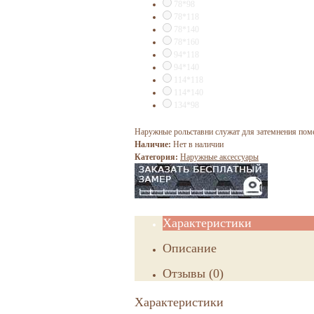
78*98
78*118
78*140
78*160
94*118
94*140
114*118
114*140
134*98
​Наружные рольставни служат для затемнения пом
Наличие:
Нет в наличии
Категория:
Наружные аксессуары
Характеристики
Описание
Отзывы
(
0
)
Характеристики