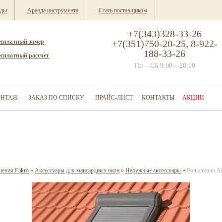
нды
Аренда инструмента
Стать поставщиком
+7(343)328-33-26
есплатный замер
+7(351)750-20-25, 8-922-
188-33-26
есплатный рассчет
Пн—Сб 9:00—20:00
НТАЖ
ЗАКАЗ ПО СПИСКУ
ПРАЙС-ЛИСТ
КОНТАКТЫ
АКЦИИ
шения Fakro
»
Аксессуары для мансардных окон
»
Наружные аксессуары
»
Рольставни A