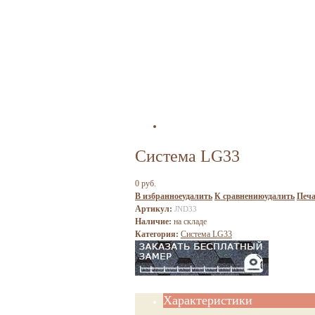
Система LG33
0 руб.
В избранное
удалить
К сравнению
удалить
Печа
Артикул:
JND33
Наличие:
на складе
Категория:
Система LG33
Характеристики