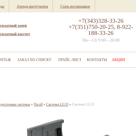
нды
Аренда инструмента
Стать поставщиком
+7(343)328-33-26
есплатный замер
+7(351)750-20-25, 8-922-
188-33-26
есплатный рассчет
Пн—Сб 9:00—20:00
НТАЖ
ЗАКАЗ ПО СПИСКУ
ПРАЙС-ЛИСТ
КОНТАКТЫ
АКЦИИ
одосточные системы
»
Nicoll
»
Система LG33
»
Система LG33