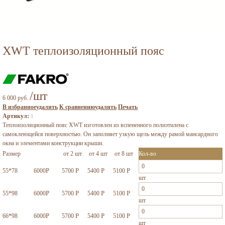
XWT теплоизоляционный пояс
/шт
6 000 руб.
В избранное
удалить
К сравнению
удалить
Печать
Артикул:
1
Теплоизоляционный пояс XWT изготовлен из вспененного полиэтилена с
самоклеющейся поверхностью. Он заполняет узкую щель между рамой мансардного
окна и элементами конструкции крыши.
Размер
от 2 шт
от 4 шт
от 8 шт
Кол-во
Р
Р
Р
Р
55*78
6000
5700
5400
5100
шт
Р
Р
Р
Р
55*98
6000
5700
5400
5100
шт
Р
Р
Р
Р
66*98
6000
5700
5400
5100
шт