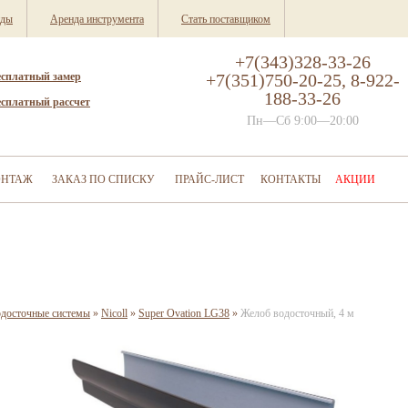
нды
Аренда инструмента
Стать поставщиком
+7(343)328-33-26
есплатный замер
+7(351)750-20-25, 8-922-
188-33-26
есплатный рассчет
Пн—Сб 9:00—20:00
НТАЖ
ЗАКАЗ ПО СПИСКУ
ПРАЙС-ЛИСТ
КОНТАКТЫ
АКЦИИ
одосточные системы
»
Nicoll
»
Super Ovation LG38
»
Желоб водосточный, 4 м