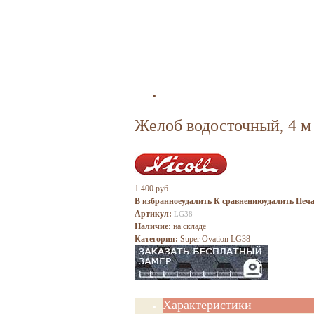
Желоб водосточный, 4 м
1 400 руб.
В избранное
удалить
К сравнению
удалить
Печа
Артикул:
LG38
Наличие:
на складе
Категория:
Super Ovation LG38
Характеристики